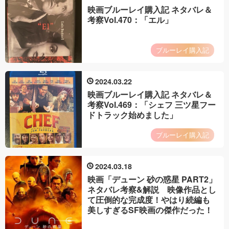
映画ブルーレイ購入記 ネタバレ＆
考察Vol.470：「エル」
ブルーレイ購入記
2024
03
22
映画ブルーレイ購入記 ネタバレ＆
考察Vol.469：「シェフ 三ツ星フー
ドトラック始めました」
ブルーレイ購入記
2024
03
18
映画「デューン 砂の惑星 PART2」
ネタバレ考察&解説 映像作品とし
て圧倒的な完成度！やはり続編も
美しすぎるSF映画の傑作だった！