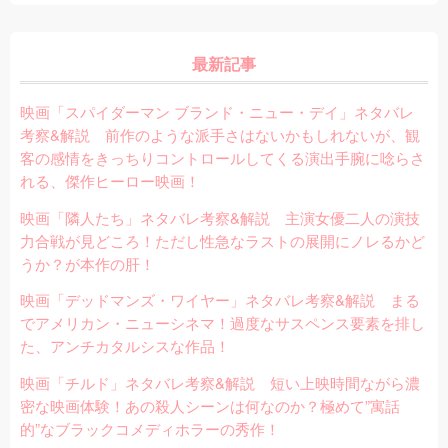
最新記事
映画「スパイダーマン ブランド・ニュー・デイ」ネタバレ
考察&解説 前作のような派手さはないかもしれないが、観
客の感情をきっちりコントロールしてくる演出手腕に唸らさ
れる、傑作ヒーロー映画！
映画「隣人たち」ネタバレ考察&解説 主演女優二人の演技
力合戦が見どころ！ただし性急なラストの展開にノレるかど
うか？が本作の肝！
映画「デッドマンズ・ワイヤー」ネタバレ考察&解説 まる
でアメリカン・ニューシネマ！過度なサスペンス要素を排し
た、アンチカタルシスな作品！
映画「チルド」ネタバレ考察&解説 短い上映時間ながら濃
密な映画体験！あの殺人シーンは何なのか？極めて”寓話
的”なブラックコメディホラーの秀作！