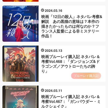
2024
03
16
映画「12日の殺人」ネタバレ考察&
解説 あの黒猫の意味は？本作の
描きたかったものは何なのか？フ
ランス人監督による非ミステリー
作品！
2024
03
13
映画ブルーレイ購入記 ネタバレ＆
考察Vol.468：「ダンジョンズ&ド
ラゴンズ／アウトローたちの誇
り」
ブルーレイ購入記
2024
03
11
映画ブルーレイ購入記 ネタバレ＆
考察Vol.467：「ガンパウダー・ミ
ルクシェイク」