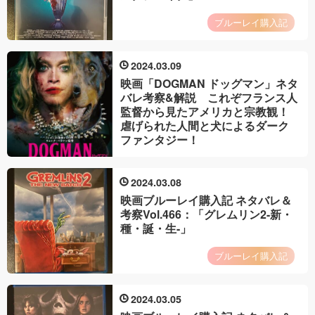
ブルーレイ購入記
2024
03
09
映画「DOGMAN ドッグマン」ネタ
バレ考察&解説 これぞフランス人
監督から見たアメリカと宗教観！
虐げられた人間と犬によるダーク
ファンタジー！
2024
03
08
映画ブルーレイ購入記 ネタバレ＆
考察Vol.466：「グレムリン2-新・
種・誕・生-」
ブルーレイ購入記
2024
03
05