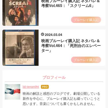
映画ブルーレイ購入記 ネタバレ＆
考察Vol.465：「スクリーム6」
ブルーレイ購入記
2024
03
04
映画ブルーレイ購入記 ネタバレ＆
考察Vol.464：「死刑台のエレベー
ター」
ブルーレイ購入記
プロフィール
id:teraniht
はて
なブ
映画の解説と感想のブログです。劇場公開している
ログ
新作を中心に、ブルーレイ購入記も綴っていこうと
Pro
思います。音楽についても書くかもしれません。